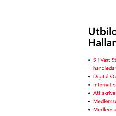
Utbil
Halla
S i Väst 
handleda
Digital O
Internatio
Att skriva
Medlemsu
Medlemsu