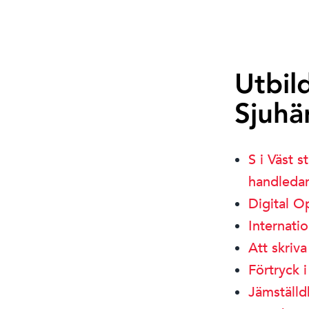
Utbil
Sjuhä
S i Väst 
handleda
Digital O
Internatio
Att skriva
Förtryck 
Jämställdh