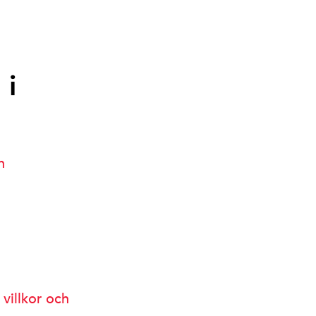
 i
h
 villkor och